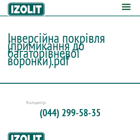
Інверсійна покрівля
(примикання до
багаторівневої
воронки).pdf
Колцентр:
(044) 299-58-35