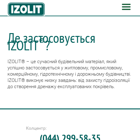
Де застосовується
®
IZOLIT
?
IZOLIT® – це сучасний будівельний матеріал, який
успішно застосовується у житловому, промисловому,
комерційному, гідротехнічному і дорожньому будівництві.
IZOLIT® виконує низку завдань: від захисту гідроізоляції
до створення дренажу експлуатованих покрівель.
Колцентр:
(044) 299-58-35