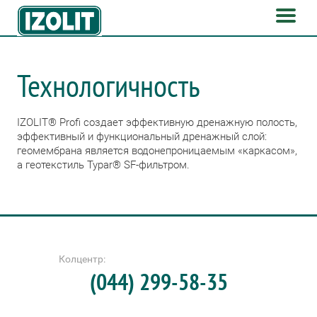
Технологичность
IZOLIT® Profi создает эффективную дренажную полость,
эффективный и функциональный дренажный слой:
геомембрана является водонепроницаемым «каркасом»,
а геотекстиль Typar® SF-фильтром.
Колцентр:
(044) 299-58-35