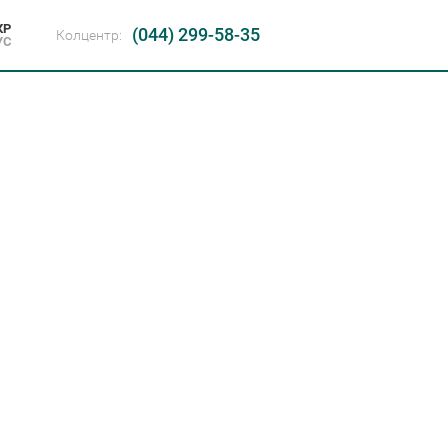
КР
(044) 299-58-35
Колцентр:
УС