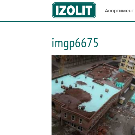
Асортимент
imgp6675