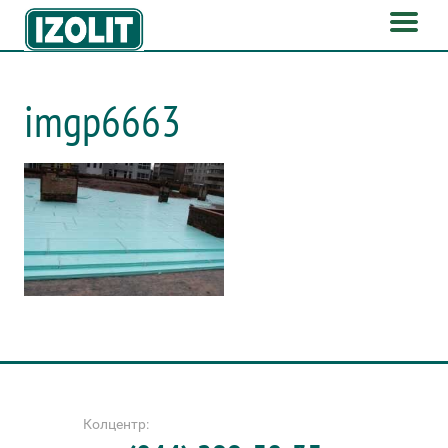
imgp6663
Колцентр: